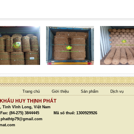
Trang chủ
Giới thiệu
Sản phẩm
Dịch vụ
 KHẨU HUY THỊNH PHÁT
, Tỉnh Vĩnh Long, Việt Nam
ax: (84-275) 3844445 Mã số thuế: 1300929926
/
phathtp79@gmail.com
tmat.com
n1htp