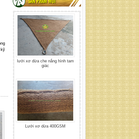
giác
SẢN PHẨM MỚI
ông
 kỹ
Lưới xơ dừa 400GSM
Lưới xơ dừa 700 GSM