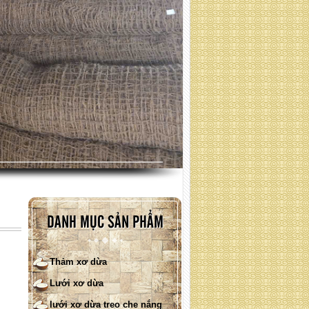
Lưới xơ dừa phủ đồi ( quy cách
: liên hệ )
DANH MỤC SẢN PHẨM
Thảm xơ dừa
Lưới xơ dừa
lưới xơ dừa treo che nắng