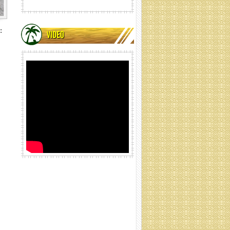
:
VIDEO
lưới xơ dừa cuộn ống
Lưới xơ dừa