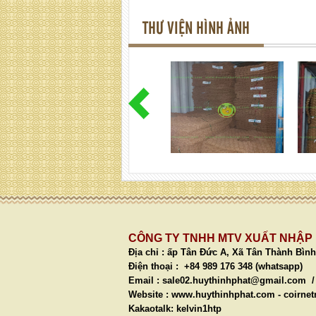
THƯ VIỆN HÌNH ẢNH
CÔNG TY TNHH MTV XUẤT NHẬP
Địa chỉ :
ấp Tân Đức A, Xã Tân Thành Bình
Điện thoại : +84 989 176 348 (whatsapp)
F
Email :
sale02.huythinhphat@gmail.com 
Website :
www.huythinhphat.com
-
coirne
Kakaotalk: kelvi