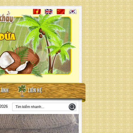
N ẢNH
LIÊN HỆ
2026