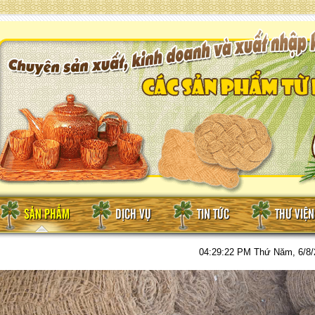
SẢN PHẨM
DỊCH VỤ
TIN TỨC
THƯ VIỆ
04:29:23 PM
Thứ Năm, 6/8/