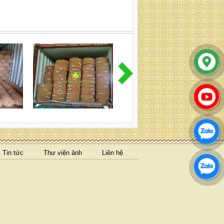
Băng xơ dừa ép cuộn (Quy
cách: Liên hệ)
Tin tức
Thư viện ảnh
Liên hệ
lưới xơ dừa ép kiện