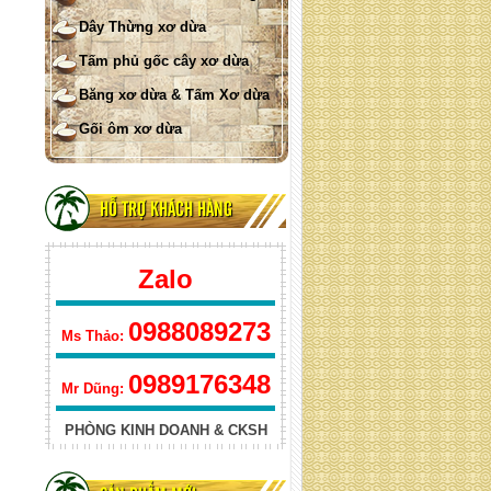
Lưới xơ dừa treo ( hình tròn)
Dây Thừng xơ dừa
Tấm phủ gốc cây xơ dừa
Băng xơ dừa & Tấm Xơ dừa
Gối ôm xơ dừa
HỖ TRỢ KHÁCH HÀNG
Lưới xơ dừa treo ( hình vuông)
Zalo
0988089273
Ms Thảo:
0989176348
Mr Dũng:
PHÒNG KINH DOANH & CKSH
lưới xơ dừa che nắng hình tam