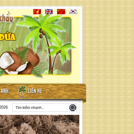
Lưới xơ dừa phủ đồi ( quy cách
: liên hệ )
N ẢNH
LIÊN HỆ
2026