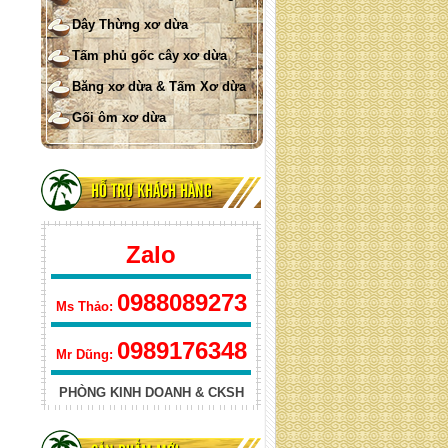
lưới xơ dừa che nắng hình tam
Dây Thừng xơ dừa
giác
Tấm phủ gốc cây xơ dừa
Băng xơ dừa & Tấm Xơ dừa
Gối ôm xơ dừa
HỖ TRỢ KHÁCH HÀNG
Lưới xơ dừa 400GSM
Zalo
0988089273
Ms Thảo:
0989176348
Mr Dũng:
PHÒNG KINH DOANH & CKSH
Lưới xơ dừa 700 GSM