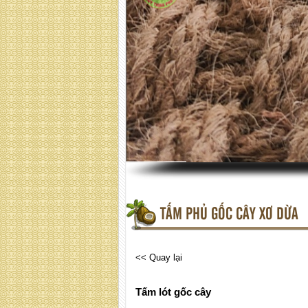
TẤM PHỦ GỐC CÂY XƠ DỪA
<< Quay lại
Tấm lót gốc cây