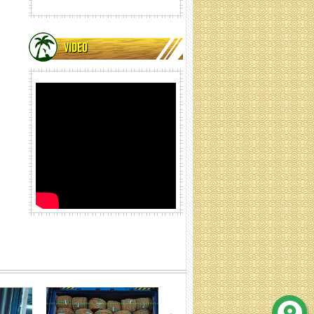
VIDEO
Băng xơ dừa ép cuộn (Quy
cách: Liên hệ)
lưới xơ dừa ép kiện