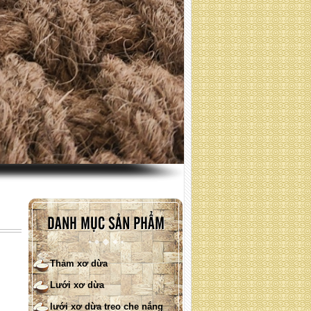
Lưới xơ dừa treo ( hình tròn)
Lưới xơ dừa treo ( hình vuông)
DANH MỤC SẢN PHẨM
Thảm xơ dừa
Lưới xơ dừa
lưới xơ dừa treo che nắng