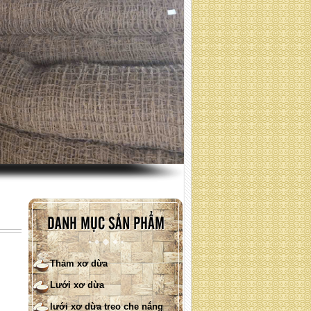
Lưới xơ dừa phủ đồi ( quy cách
: liên hệ )
DANH MỤC SẢN PHẨM
Thảm xơ dừa
Lưới xơ dừa
lưới xơ dừa treo che nắng