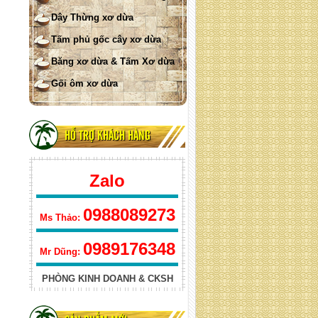
Lưới xơ dừa treo ( hình tròn)
Dây Thừng xơ dừa
Tấm phủ gốc cây xơ dừa
Băng xơ dừa & Tấm Xơ dừa
Gối ôm xơ dừa
HỖ TRỢ KHÁCH HÀNG
Lưới xơ dừa treo ( hình vuông)
Zalo
0988089273
Ms Thảo:
0989176348
Mr Dũng:
PHÒNG KINH DOANH & CKSH
lưới xơ dừa che nắng hình tam