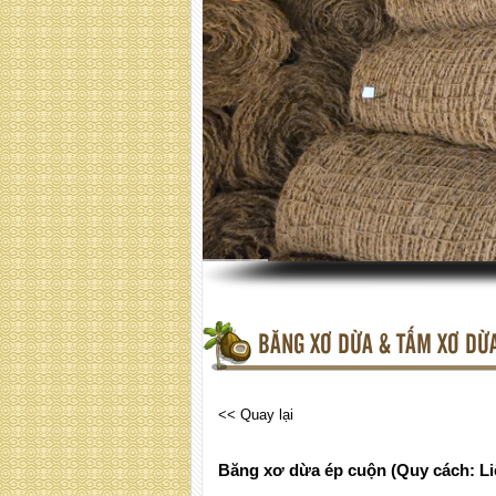
BĂNG XƠ DỪA & TẤM XƠ DỪ
<< Quay lại
Băng xơ dừa ép cuộn (Quy cách: Li