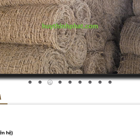
A
ên hệ)