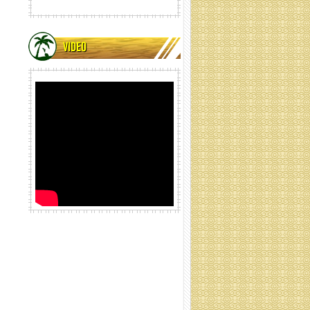
VIDEO
lưới xơ dừa cuộn ống
Lưới xơ dừa