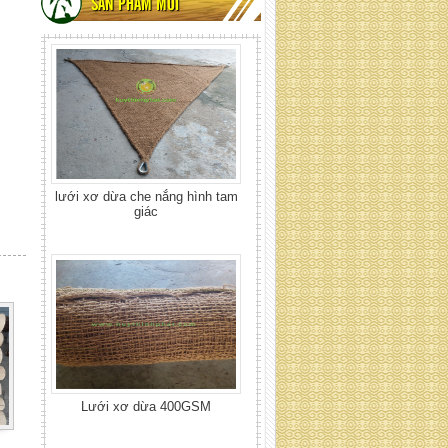
giác
SẢN PHẨM MỚI
Lưới xơ dừa 400GSM
Lưới xơ dừa 700 GSM