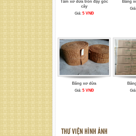
Tấm xơ dừa tròn đậy gốc
Băng x
cây
Giá
5 VNĐ
Giá:
Băng xơ dừa
Băn
5 VNĐ
Giá:
Giá
THƯ VIỆN HÌNH ẢNH