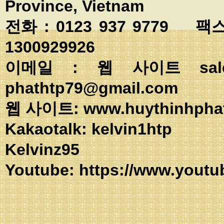
Province, Vietnam
전화 : 0123 937 9779 팩스
1300929926
이메일 : 웹 사이트
sa
phathtp79@gmail.com
웹 사이트: www.huythinhpha
Kakaotalk: ke
Kelvinz95
Youtube:
https://www.youtu