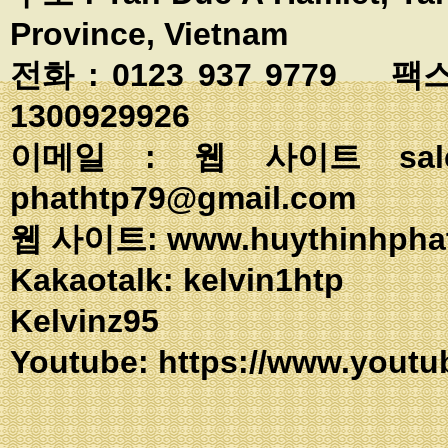
Province, Vietnam
전화 : 0123 937 9779 팩스
1300929926
이메일 : 웹 사이트
sa
phathtp79@gmail.com
웹 사이트: www.huythinhpha
Kakaotalk: ke
Kelvinz95
Youtube:
https://www.youtu